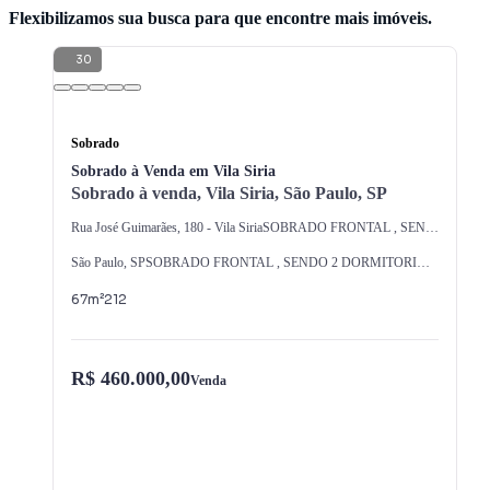
Flexibilizamos sua busca para que encontre mais imóveis.
30
Sobrado
Sobrado à Venda em Vila Siria
Sobrado à venda, Vila Siria, São Paulo, SP
Rua José Guimarães
,
180
-
Vila Siria
SOBRADO FRONTAL , SENDO 2 DORMITORIOS, SALA,COZINHA 1 WC , 1 LAVABO,, QUINTAL COM LAVANDERIA , 2 VAGAS DE GARAGEM TERRENO 3,33 X 25 = TOTAL 83,25 METROS
São Paulo
,
SP
SOBRADO FRONTAL , SENDO 2 DORMITORIOS, SALA,COZINHA 1 WC , 1 LAVABO,, QUINTAL COM LAVANDERIA , 2 VAGAS DE GARAGEM TERRENO 3,33 X 25 = TOTAL 83,25 METROS
67
m²
2
1
2
R$ 460.000,00
Venda