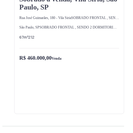
Paulo, SP
Rua José Guimarães
,
180
-
Vila Siria
SOBRADO FRONTAL , SENDO 2 DORMITORIOS, SALA,COZINHA 1 WC , 1 LAVABO,, QUINTAL COM LAVANDERIA , 2 VAGAS DE GARAGEM TERRENO 3,33 X 25 = TOTAL 83,25 METROS
São Paulo
,
SP
SOBRADO FRONTAL , SENDO 2 DORMITORIOS, SALA,COZINHA 1 WC , 1 LAVABO,, QUINTAL COM LAVANDERIA , 2 VAGAS DE GARAGEM TERRENO 3,33 X 25 = TOTAL 83,25 METROS
67
m²
2
1
2
R$ 460.000,00
Venda