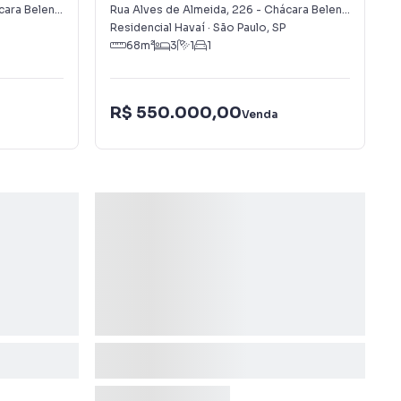
Belenzinho
ra Belenzinho
Rua Alves de Almeida
,
226
-
Chácara Belenzinho
Residencial Havaí
·
São Paulo
,
SP
68
m²
3
1
1
R$ 550.000,00
Venda