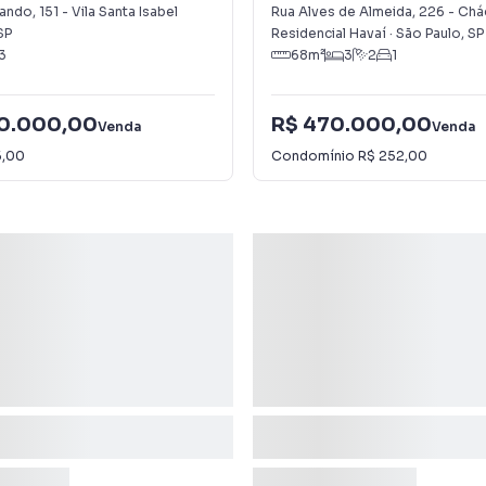
Belenzinho
lando
,
151
-
Vila Santa Isabel
Rua Alves de Almeida
,
226
-
Cháca
SP
Residencial Havaí
·
São Paulo
,
SP
3
68
m²
3
2
1
00.000,00
R$ 470.000,00
Venda
Venda
5,00
Condomínio
R$ 252,00