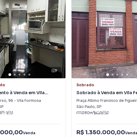
9
nto
Sobrado
nto à Venda em Vila
Sobrado à Venda em Vila 
erso
,
96
-
Vila Formosa
Praça Albino Francisco de Figue
SP
São Paulo
,
SP
3
1
1
280
m²
3
2
.000,00
R$ 1.350.000,00
Venda
Vend