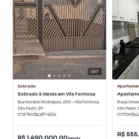
27
Sobrado
Apartame
Sobrado à Venda em Vila Formosa
Apartame
Formosa
Rua Horácio Rodrigues
,
260
-
Vila Formosa
Praça Univ
São Paulo
,
SP
São Paulo
,
276
m²
4
4
4
70
m²
R$ 555
R$ 1.490.000,00
Venda