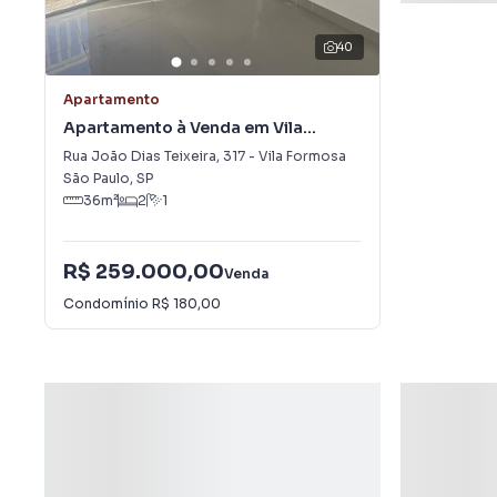
40
Apartamento
Apartamento à Venda em Vila
Formosa
Rua João Dias Teixeira
,
317
-
Vila Formosa
São Paulo
,
SP
36
m²
2
1
R$ 259.000,00
Venda
Condomínio
R$ 180,00