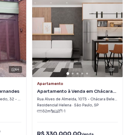
64
7
Apartamento
Fernandes
Apartamento à Venda em Chácara
Belenzinho
iredo
,
32
-
Vila Fernandes
Rua Alves de Almeida
,
1073
-
Chácara Belenzinho
Residencial Helena
·
São Paulo
,
SP
32
m²
2
1
a
R$ 330.000,00
Venda