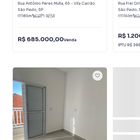
Isabel
Rua Antônio Peres Mulla
,
65
-
Vila Carrão
Rua Frei Or
São Paulo
,
SP
São Paulo
,
85
m²
2
3
3
141
m²
R$ 1.2
R$ 685.000,00
Venda
IPTU
R$ 39