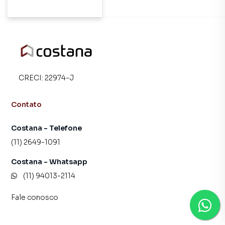
Ema em
São
Paulo
SP
CRECI:
22974-J
Apartamento
à venda
Contato
em São
Costana - Telefone
Paulo
(11) 2649-1091
SP
Costana - Whatsapp
Imóveis
(11) 94013-2114
à venda
Fale conosco
em São
Paulo