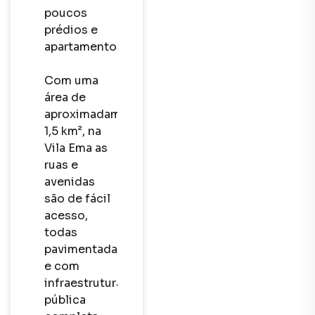
poucos 
prédios e 
apartamentos. 

Com uma 
área de 
aproximadamente 
1,5 km², na 
Vila Ema as 
ruas e 
avenidas 
são de fácil 
acesso, 
todas 
pavimentadas 
e com 
infraestrutura 
pública 