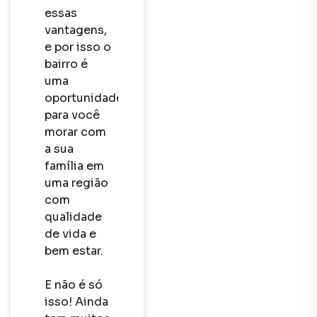
essas 
vantagens, 
e por isso o 
bairro é 
uma 
oportunidade 
para você 
morar com 
a sua 
família em 
uma região 
com 
qualidade 
de vida e 
bem estar.  

E não é só 
isso! Ainda 