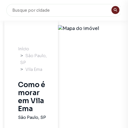
Início
São Paulo
,
SP
Vila Ema
Como é
morar
em
Vila
Ema
São Paulo
,
SP