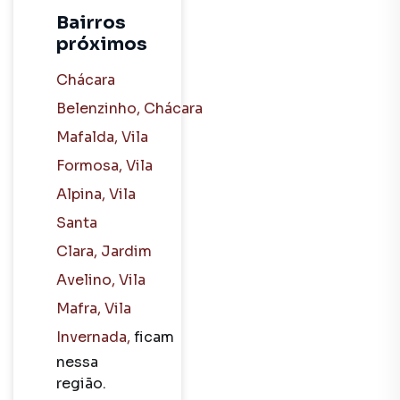
dormitórios
Bairros
próximos
Imóveis
à venda
Chácara
no
Belenzinho
,
Chácara
bairro
Mafalda
,
Vila
Vila
Formosa
,
Vila
Ema em
Alpina
,
Vila
São
Santa
Paulo
Clara
,
Jardim
SP
Avelino
,
Vila
Mafra
,
Vila
Apartamento
Invernada
,
ficam
no
nessa
bairro
região.
Vila