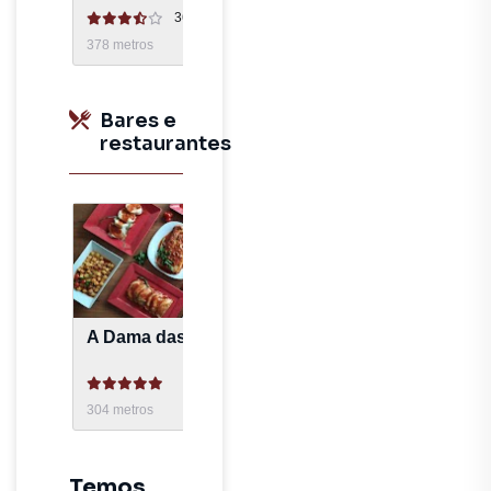
3602
avaliações
378
metros
Bares e
restaurantes
A Dama das Massas
13
avaliações
304
metros
Temos