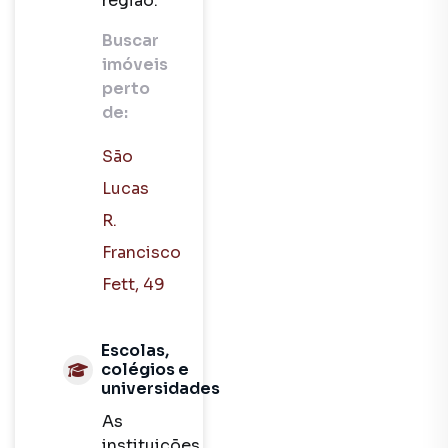
região.
Buscar
imóveis
perto
de:
São
Lucas
R.
Francisco
Fett, 49
Escolas,
colégios e
universidades
As
instituições