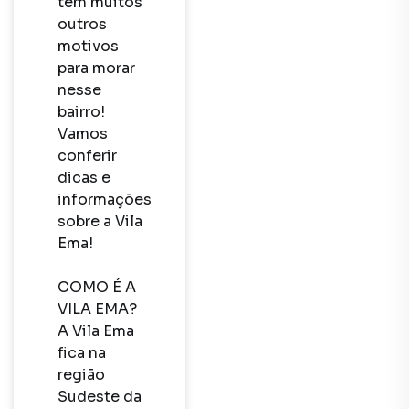
tem muitos 
outros 
motivos 
para morar 
nesse 
bairro! 

Vamos 
conferir 
dicas e 
informações 
sobre a Vila 
Ema!

COMO É A 
VILA EMA?

A Vila Ema 
fica na 
região 
Sudeste da 