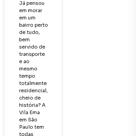
Já pensou 
em morar 
em um 
bairro perto 
de tudo, 
bem 
servido de 
transporte 
e ao 
mesmo 
tempo 
totalmente 
residencial, 
cheio de 
história? A 
Vila Ema 
em São 
Paulo tem 
todas 