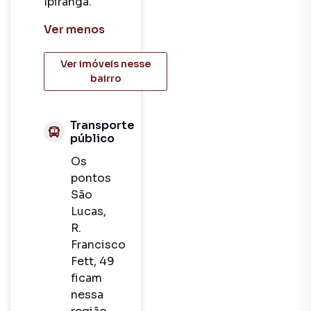
Ipiranga.
Ver
menos
Ver imóveis nesse
bairro
Transporte
público
Os
pontos
São
Lucas,
R.
Francisco
Fett, 49
ficam
nessa