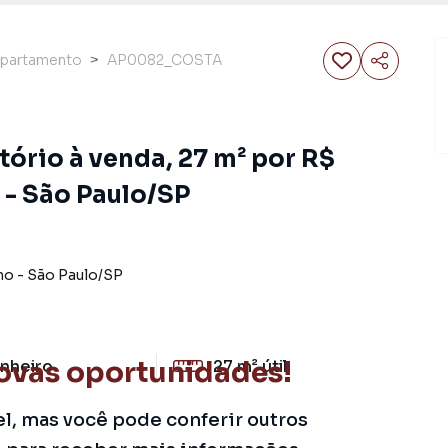
partamento
AP0082_COSTA
ório à venda, 27 m² por R$
 - São Paulo/SP
ho
-
São Paulo
/
SP
ovas oportunidades!
nheiro
27 m²
útil
el, mas você pode conferir outros