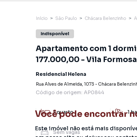
Início
São Paulo
Chácara Belenzinho
A
Indisponível
Apartamento com 1 dormit
177.000,00 - Vila Formosa
Residencial Helena
Rua Alves de Almeida
,
1073
-
Chácara Belenzin
Código de origem:
AP0844
Você pode encontrar n
1
quarto
1
ba
Este imóvel não está mais disponív
Sem
vagas