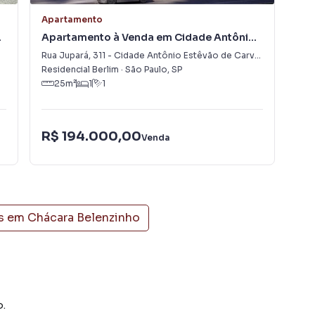
Apartamento
Apa
Apartamento à Venda em Cidade Antônio
Apa
Estêvão de Carvalho
Rua Jupará
,
311
-
Cidade Antônio Estêvão de Carvalho
Rua
Residencial Berlim
·
São Paulo
,
SP
Resi
25
m²
1
1
R$ 194.000,00
R$
Venda
s em
Chácara Belenzinho
o.