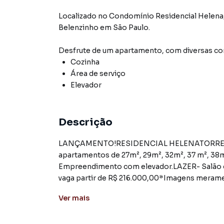
Localizado
no Condomínio
Residencial Helena
Belenzinho
em São Paulo
.
Desfrute de
um apartamento
, com diversas 
Cozinha
Área de serviço
Elevador
Descrição
LANÇAMENTO!RESIDENCIAL HELENATORRE ÚNIC
apartamentos de 27m², 29m², 32m², 37 m², 38m
Empreendimento com elevador.LAZER- Salão 
vaga partir de R$ 216.000,00*Imagens merame
JÁ SUA UNIDADE!!!WhatsApp. (11) 94013-2114
Ver
mais