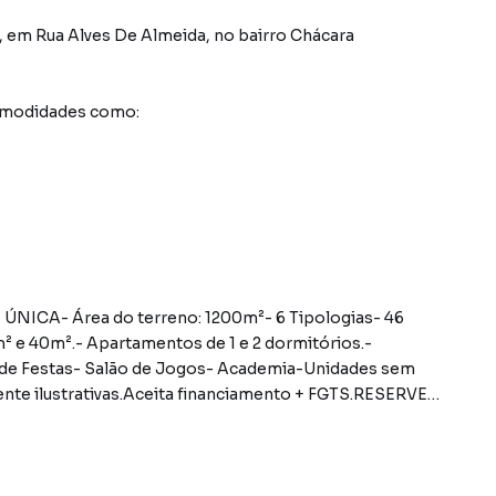
,
em
Rua Alves De Almeida
,
no bairro Chácara
comodidades como:
A- Área do terreno: 1200m²- 6 Tipologias- 46
² e 40m².- Apartamentos de 1 e 2 dormitórios.-
de Festas- Salão de Jogos- Academia-Unidades sem
nte ilustrativas.Aceita financiamento + FGTS.RESERVE