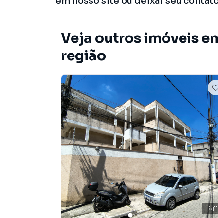
em nosso site ou deixar seu contat
Veja outros imóveis e
região
11