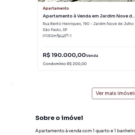
Apartamento
Apartamento à Venda em Jardim Nove de
Julho
Rua Bento Henriques
,
190
-
Jardim Nove de Julho
São Paulo
,
SP
50
m²
2
1
R$ 190.000,00
Venda
Condomínio
R$ 200,00
Ver mais imóvei
Sobre o imóvel
Apartamento à venda com 1 quarto e 1 banheir