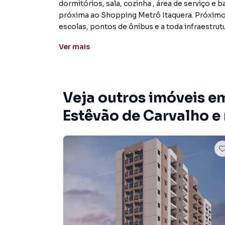
dormitórios, sala, cozinha , área de serviço e
próxima ao Shopping Metrô Itaquera. Próximo 
escolas, pontos de ônibus e a toda infraestrut
alterações.Aceita financiamento + FGTS.RES
Ver
mais
Apartamento para Venda em região valorizada 
Paulo. Não encontrou o que procurava ou des
Veja outros imóveis e
Entre em contato com nossa equipe pelo telefo
Estêvão de Carvalho e
A Costana Empreendimentos Imobiliários tem 
comerciais, sobrados, terrenos, lojas e barr
em construção ou lançamentos na planta em C
de São Paulo. Aqui você encontra milhares de
seu estilo de vida.
Negocie seu imóvel de forma totalmente onlin
Empreendimentos Imobiliários você consegue
não estando na cidade e com a praticidade de 
smartphone. Nós criamos soluções inovadoras pa