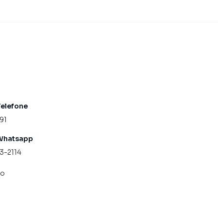
Telefone
91
Whatsapp
13-2114
co