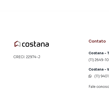
Contato
Costana - 
CRECI:
22974-J
(11) 2649-10
Costana - 
(11) 940
Fale conos