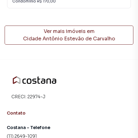
Condomínio
R$ 170,00
Anuncie seu imóvel! É fácil, rápido e gratuito! A Costana
Empreendimentos Imobiliários é uma imobiliária digital
com imóveis em diversas cidades do Brasil, incluindo São
Paulo.
Ver mais imóveis em
Cidade Antônio Estevão de Carvalho
Na Costana Empreendimentos Imobiliários você
consegue vender ou alugar seu imóvel muito mais rápido
do que em imobiliárias tradicionais. Já vendemos e
locamos diversos imóveis em São Paulo, especialmente
em Cidade Antônio Estevão de Carvalho. Isso porque
temos uma equipe de marketing digital focada em produzir
campanhas específicas para São Paulo, o que aumenta
muito o número de contatos interessados e tendo como
CRECI:
22974-J
consequência uma maior chance de vender ou alugar seu
imóvel mais rápido. Contamos também com um time de
Contato
programadores, corretores treinados e uma central de
atendimento preparada para atender proprietários e
Costana - Telefone
inquilinos.
(11) 2649-1091