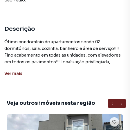
São Paulo
.
Descrição
Ótimo condomínio de apartamentos sendo 02
dormitórios, sala, cozinha, banheiro e área de serviço!!!!
Fino acabamento em todas as unidades, com elevadores
em todos os pavimentos!!! Localização privilegiada,
próximo a supermercados, padarias, bares, restaurantes,
Ver
mais
escolas, pontos de ônibus e a toda infraestrutura da
região. Aceita financiamento + FGTS. AGENDE AGORA
MESMO SUA VISITA!!! WhatsApp. (11) 94013-2114
Veja outros imóveis nesta região
Apartamento para Venda em região valorizada do bairro
Cidade Antônio Estevão de Carvalho, em São Paulo. Não
encontrou o que procurava ou deseja mais informações
sobre Apartamento em São Paulo? Entre em contato com