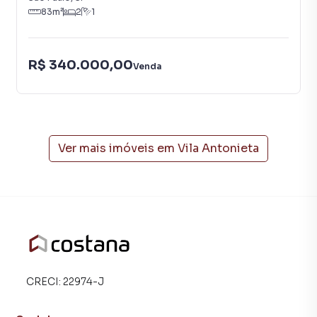
83
m²
2
1
R$ 340.000,00
Venda
Ver mais imóveis em
Vila Antonieta
CRECI:
22974-J