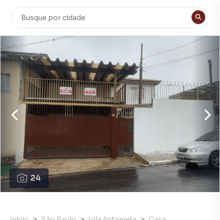
24
Início
São Paulo
Vila Antonieta
Casa