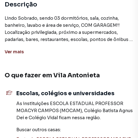
Descrição
Lindo Sobrado, sendo 03 dormitórios, sala, cozinha,
banheiro, lavabo e área de serviço, COM GARAGEM!!
Localização privilegiada, próximo a supermercados,
padarias, bares, restaurantes, escolas, pontos de ônibus e
a toda infraestrutura da região. AGENDE AGORA MESMO
Ver
mais
SUA VISITA!!! WhatsApp. (11) 94013-2114
O que fazer em
Vila Antonieta
Casa para Venda em região valorizada do bairro Vila
Antonieta, em São Paulo. Não encontrou o que procurava
ou deseja mais informações sobre Casa em São Paulo?
Escolas, colégios e universidades
Entre em contato com nossa equipe pelo telefone (11)
2649-1091.
As instituições
ESCOLA ESTADUAL PROFESSOR
MOACYR CAMPOS (MOCAM)
,
Colégio Batista Agnus
A Costana Empreendimentos Imobiliários tem mais
Dei
e
Colégio Vidal
ficam nessa região.
opções de apartamentos, casas residenciais e comerciais,
Buscar outros
casas
:
sobrados, terrenos, lojas e barracões para venda ou