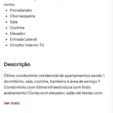
como:
Porcelanato
Churrasqueira
Sala
Cozinha
Elevador
Entrada Lateral
Circuito Interno TV
Descrição
Ótimo condomínio residencial de apartamentos sendo 1
dormitório, sala, cozinha, banheiro e área de serviço !!
Condomínio com ótima infraestrutura com lindo
acabamento! Conta com elevador, salão de festas com
churrasqueira! Ótima localização na região próximo a
Ver
mais
muitos comércios e fácil acesso as principais vias da
região! Aceita financiamento + FGTS.AGENDE AGORA