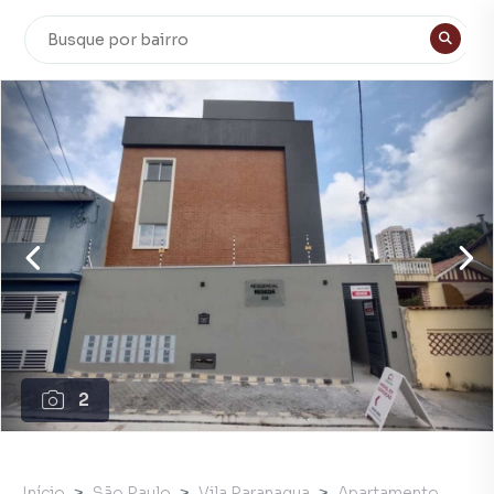
2
Início
São Paulo
Vila Paranagua
Apartamento