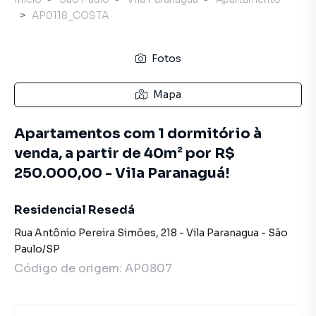
AP0118_COSTA
Fotos
Mapa
Apartamentos com 1 dormitório à
venda, a partir de 40m² por R$
250.000,00 - Vila Paranaguá!
Residencial Resedá
Rua Antônio Pereira Simões
,
218
-
Vila Paranagua
-
São
Paulo
/
SP
Código de origem:
AP0807