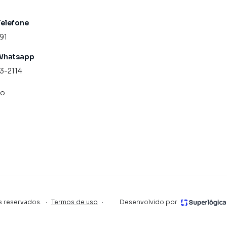
Telefone
91
Whatsapp
13-2114
co
s reservados.
·
Termos de uso
·
Desenvolvido por