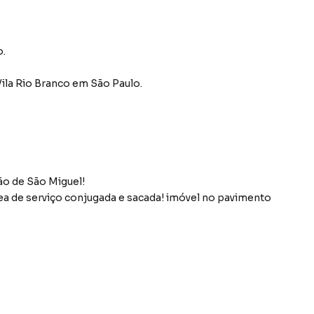
o.
Vila Rio Branco
em São Paulo
.
o de São Miguel!
rea de serviço conjugada e sacada! imóvel no pavimento
do bairro Vila Rio Branco, em São Paulo. Não encontrou
sobre Apartamento em São Paulo? Entre em contato