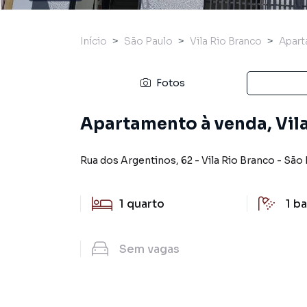
Início
São Paulo
Vila Rio Branco
Apar
Fotos
Apartamento à venda, Vila
Rua dos Argentinos
,
62
-
Vila Rio Branco
-
São 
1
quarto
1
ba
Sem
vagas