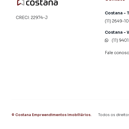
Costana - 
CRECI:
22974-J
(11) 2649-10
Costana - 
(11) 940
Fale conos
©
Costana Empreendimentos Imobiliários
.
Todos os direito