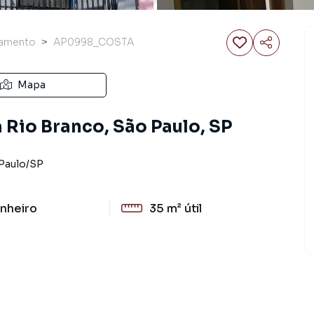
tamento
AP0998_COSTA
Mapa
 Rio Branco, São Paulo, SP
Paulo
/
SP
nheiro
35 m²
útil