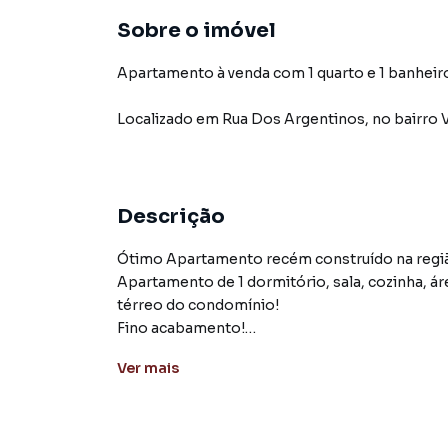
Sobre o imóvel
Apartamento à venda com 1 quarto e 1 banheir
Localizado
em
Rua Dos Argentinos
,
no bairro 
Descrição
Ótimo Apartamento recém construído na regiã
Apartamento de 1 dormitório, sala, cozinha, á
térreo do condomínio!
Fino acabamento!
Localização perfeita na região!
Ver
mais
Apartamento para Venda em região valorizada 
o que procurava ou deseja mais informações 