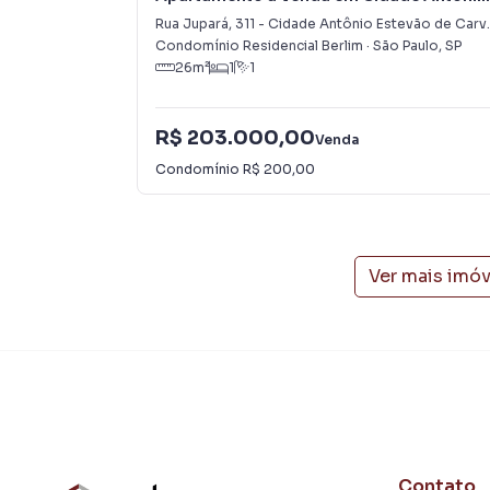
produzir campanhas específicas para São Pau
Estevão de Carvalho
Rua Jupará
,
311
-
Cidade Antônio Estevão de Carvalho
interessados e tendo como consequência uma 
Condomínio Residencial Berlim
·
São Paulo
,
SP
rápido. Contamos também com um time de pro
26
m²
1
1
atendimento preparada para atender proprietár
R$ 203.000,00
Venda
Condomínio
R$ 200,00
Ver mais imó
Contato