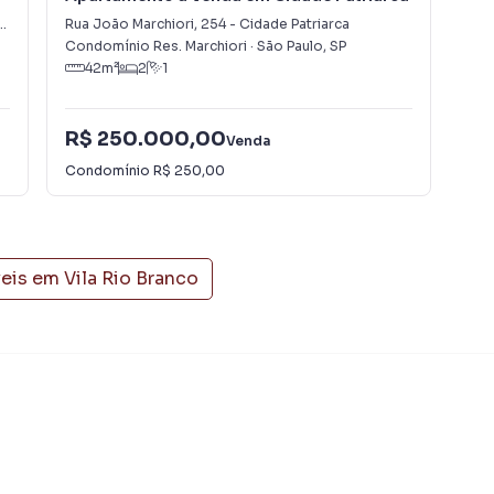
lo, o que aumenta muito o número de contatos
Rua João Marchiori
,
254
-
Cidade Patriarca
Rua
maior chance de vender ou alugar seu imóvel mais
Condomínio Res. Marchiori
·
São Paulo
,
SP
Res
gramadores, corretores treinados e uma central de
42
m²
2
1
ios e inquilinos.
R$ 250.000,00
R$
Venda
Condomínio
R$ 250,00
Con
veis em
Vila Rio Branco